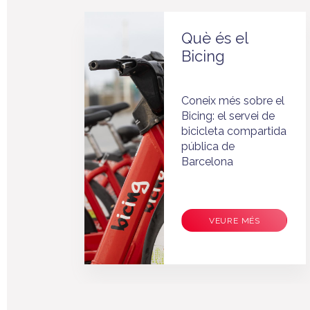
Què és el
Bicing
Coneix més sobre el
às
Bicing: el servei de
bicicleta compartida
ls
pública de
tat
Barcelona
VEURE MÉS