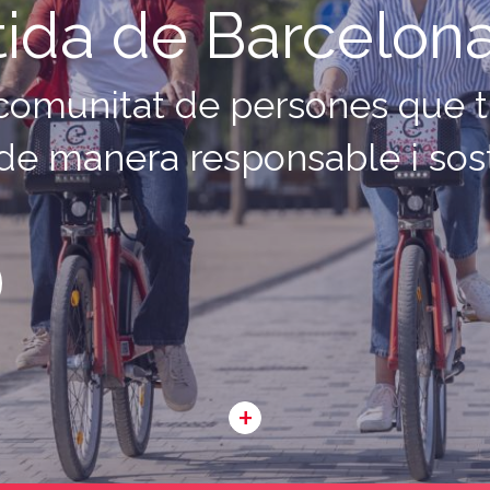
ida de Barcelon
 comunitat de persones que t
de manera responsable i sos
+