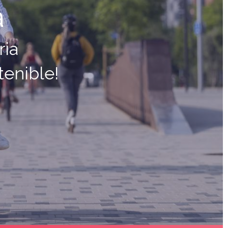
a
ria
tenible!