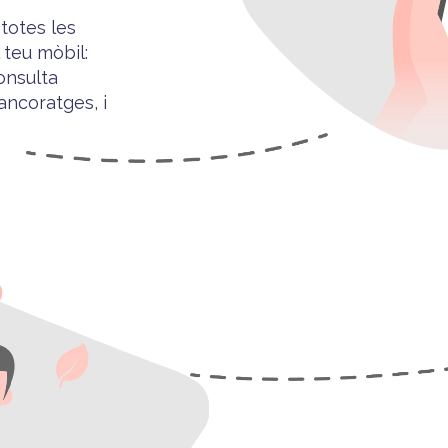
totes les
 teu mòbil
:
consulta
 ancoratges, i