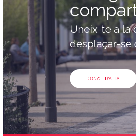
compart
Uneix-te a la
desplaçar-se 
DONA'T D’ALTA