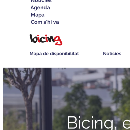
Notícies
Agenda
Mapa
Com s'hi va
Vés
al
contingut
Mapa de disponibilitat
Notícies
Navegació
principal
Bicing, 