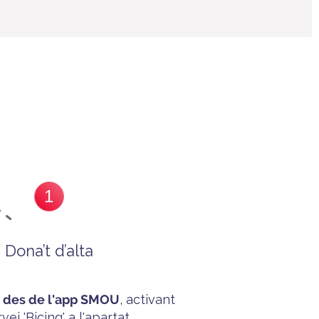
1
Dona’t d’alta
a des de l'app SMOU
, activant
rvei 'B
icing'
a l'apartat