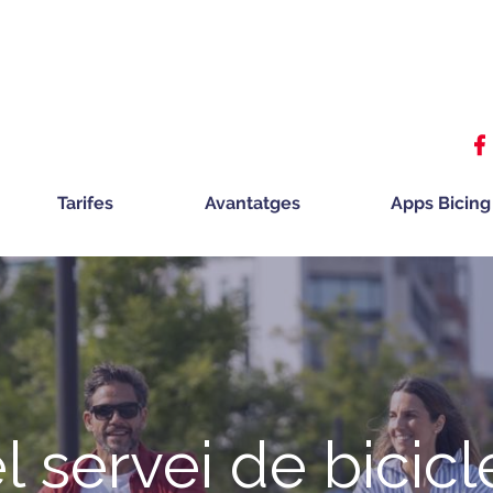
Tarifes
Avantatges
Apps Bicing
el servei de bicicl