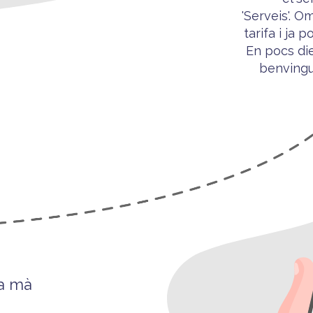
'Serveis'. O
tarifa i ja p
o
En pocs die
benving
 a mà