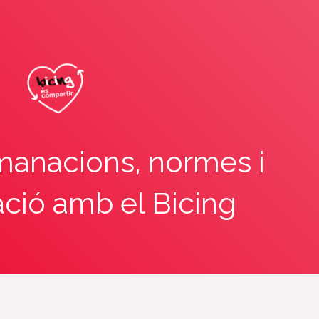
manacions, normes i
ació amb el Bicing