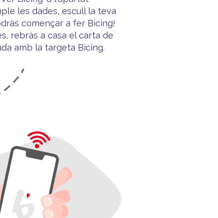
mple les dades, escull la teva
dràs començar a fer Bicing!
s, rebràs a casa el carta de
uda
amb la targeta
Bicing
.