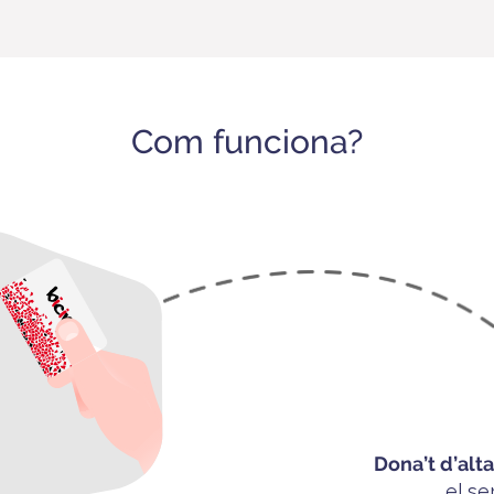
Com funciona?
Dona’t
d’alt
el se