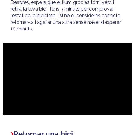
Despres, espera que el llum groc es torni verd i
retira la teva bici. Tens 3 minuts per comprovar
l’estat de la bicicleta, i si no el consideres correcte
retornar-la i agafar una altra sense haver d’esperar
10 minuts.
Retornar una bici