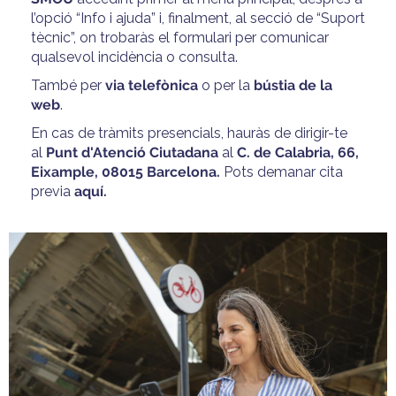
l’opció “Info i ajuda” i, finalment, al secció de “Suport
tècnic”, on trobaràs el formulari per comunicar
qualsevol incidència o consulta.
També
per
via telefònica
o per la
bústia de la
web
.
En cas de tràmits presencials, h
auràs de dirigir-te
al
Punt d'Atenció Ciutadana
al
C. de Calabria, 66,
Eixample, 08015 Barcelona.
Pots demanar cita
previa
aquí
.