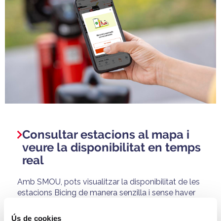
Consultar estacions al mapa i
veure la disponibilitat en temps
real
Amb SMOU, pots visualitzar la disponibilitat de les
estacions Bicing de manera senzilla i sense haver
d’aplicar filtres.
Ús de cookies
Abans d'iniciar un trajecte
, les icones de les