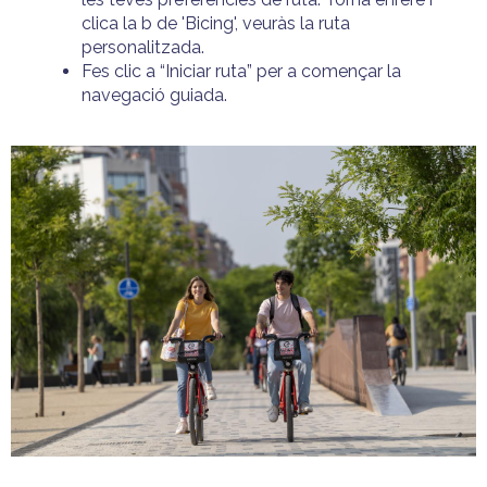
clica la b de 'Bicing', veuràs la ruta
personalitzada.
Fes clic a “Iniciar ruta” per a començar la
navegació guiada.