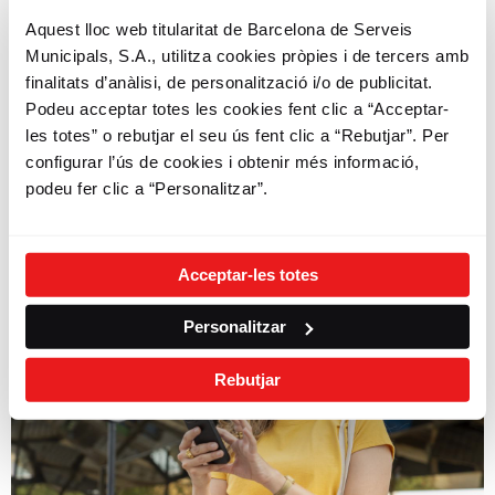
estacions mostren el nombre de bicicletes
Aquest lloc web titularitat de Barcelona de Serveis
mecàniques i elèctriques
. Un cop
iniciat el
Municipals, S.A., utilitza cookies pròpies i de tercers amb
trajecte
,
mostren
els
ancoratges disponibles
a
finalitats d’anàlisi, de personalització i/o de publicitat.
les estacions.
Podeu acceptar totes les cookies fent clic a “Acceptar-
La informació s’actualitza automàticament en un
les totes” o rebutjar el seu ús fent clic a “Rebutjar”. Per
temps aproximat de 30 segons, no obstant això,
configurar l’ús de cookies i obtenir més informació,
pots actualitzar la disponibilitat manualment amb
podeu fer clic a “Personalitzar”.
el botó d’actualitzar.
Acceptar-les totes
Personalitzar
Rebutjar