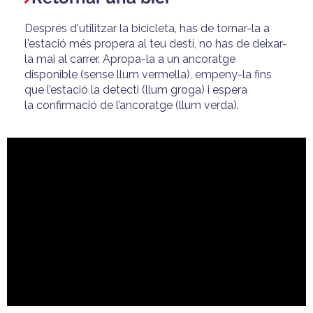
Després d'utilitzar la bicicleta, has de tornar-la a
l'estació més propera al teu destí, no has de deixar-
la mai al carrer. Apropa-la a un ancoratge
disponible (sense llum vermella), empeny-la fins
que l’estació la detecti (llum groga) i espera
la confirmació de l’ancoratge (llum verda).