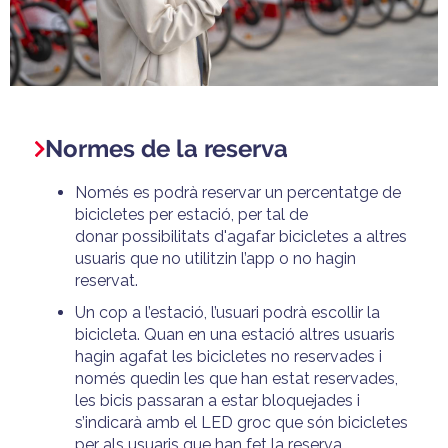
Normes de la reserva
Només es podrà reservar un percentatge de
bicicletes per estació, per
tal de
donar
possibilitats d'agafar bicicletes a altres
usuaris que no utilitzin l’app o no hagin
reservat.
Un cop a l’estació, l’usuari podrà escollir la
bicicleta. Quan en una estació altres usuaris
hagin agafat les bicicletes no reservades i
només quedin les que han estat reservades,
les bicis passaran a estar
bloquejades
i
s’indicarà amb el LED groc que són bicicletes
per als usuaris que han fet la reserva.