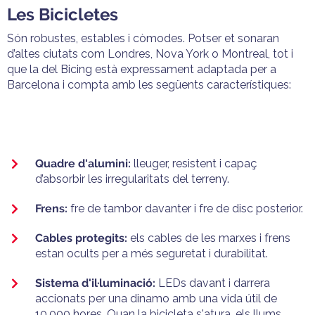
Les Bicicletes
Són robustes, estables i còmodes. Potser et sonaran
d’altes ciutats com Londres, Nova York o Montreal, tot i
que la del Bicing està expressament adaptada per a
Barcelona i compta amb les següents característiques:
Quadre d'alumini:
lleuger, resistent i capaç
d’absorbir les irregularitats del terreny.
Frens:
fre de tambor davanter i fre de disc posterior.
Cables protegits:
els cables de les marxes i frens
estan ocults per a més seguretat i durabilitat.
Sistema d'il·luminació:
LEDs davant i darrera
accionats per una dinamo amb una vida útil de
10.000 hores. Quan la bicicleta s'atura, els llums