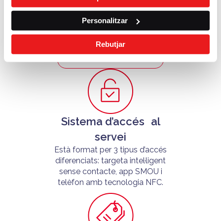
Més funcionalitats amb
l’app SMOU
Personalitzar
Descobreix com utilitzar el servei
d’una manera ràpida i còmoda.
Rebutjar
DESCARREGA’T L’APP SMOU
Sistema d’accés al
servei
Està format per 3 tipus d’accés
diferenciats: targeta intel·ligent
sense contacte, app SMOU i
telèfon amb tecnologia NFC.