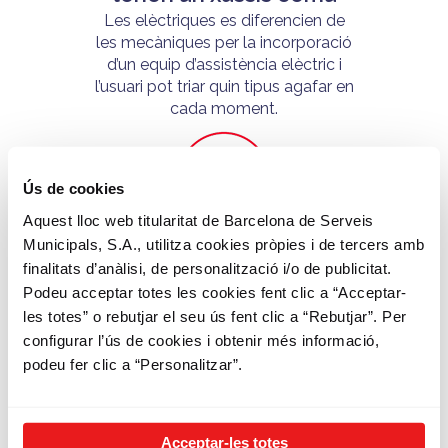
Les elèctriques es diferencien de
les mecàniques per la incorporació
d’un equip d’assistència elèctric i
l’usuari pot triar quin tipus agafar en
cada moment.
Ús de cookies
Aquest lloc web titularitat de Barcelona de Serveis
Servei amb 557
Municipals, S.A., utilitza cookies pròpies i de tercers amb
estacions
finalitats d’anàlisi, de personalització i/o de publicitat.
Podeu acceptar totes les cookies fent clic a “Acceptar-
Repartides per tota la ciutat, siguis
les totes” o rebutjar el seu ús fent clic a “Rebutjar”. Per
on siguis hi ha un Bicing a prop teu.
configurar l’ús de cookies i obtenir més informació,
podeu fer clic a “Personalitzar”.
Acceptar-les totes