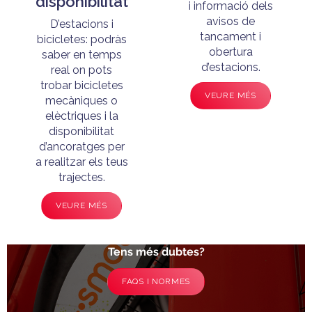
disponibilitat
i informació dels
avisos de
D’estacions i
tancament i
bicicletes: podràs
obertura
saber en temps
d’estacions.
real on pots
trobar bicicletes
VEURE MÉS
mecàniques o
elèctriques i la
disponibilitat
d’ancoratges per
a realitzar els teus
trajectes.
VEURE MÉS
Tens més dubtes?
FAQS I NORMES