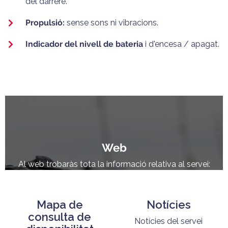
del darrere.
Propulsió:
sense sons ni vibracions.
Indicador del nivell de bateria
i d'encesa / apagat.
Web
Al web trobaràs tota la informació relativa al servei:
Mapa de
Notícies
consulta de
Notícies del servei