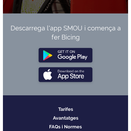
Descarrega l'app SMOU i comença a
fer Bicing
Tarifes
Menu
Avantatges
footer
FAQs i Normes