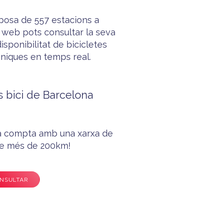
sposa de 557 estacions a
 web pots consultar la seva
isponibilitat de bicicletes
àniques en temps real.
s bici de Barcelona
na compta amb una xarxa de
 de més de 200km!
NSULTAR