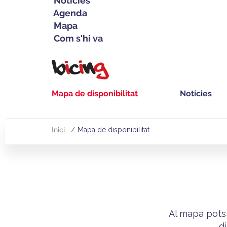
Notícies
Agenda
Mapa
Com s'hi va
Vés
al
contingut
Mapa de disponibilitat
Notícies
Navegació
principal
Inici
Mapa de disponibilitat
Fil
d'Ariadna
Al mapa pots 
d