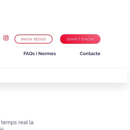
INICIA SESSIÓ
DONA'T D'ALTA
FAQs i Normes
Contacte
 temps real la
ó.