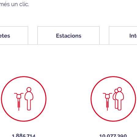
més un clic.
etes
Estacions
In
1.885.714
10.077.390