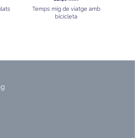
lats
Temps mig de viatge amb
bicicleta
ng