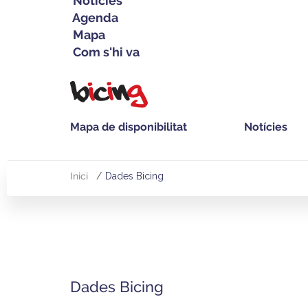
Notícies
Agenda
Mapa
Com s'hi va
Vés
al
contingut
Mapa de disponibilitat
Notícies
Navegació
principal
Inici
Dades Bicing
Fil
d'Ariadna
Dades Bicing