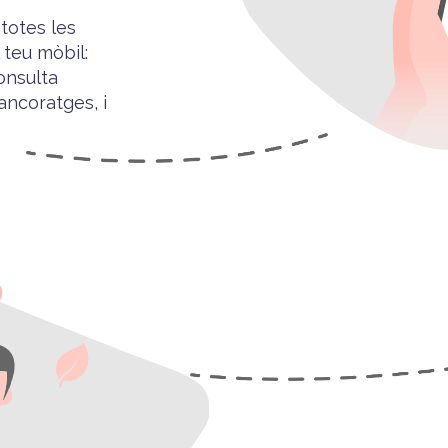
totes les
 teu mòbil
:
consulta
 ancoratges, i