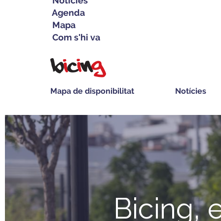
Notícies
Agenda
Mapa
Com s'hi va
Vés
al
contingut
Mapa de disponibilitat
Notícies
Navegació
principal
Bicing, 