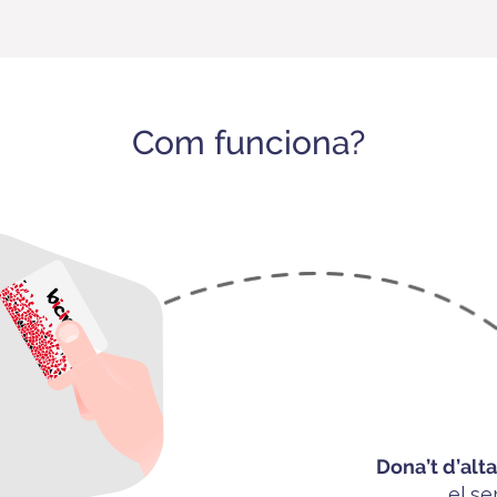
Com funciona?
Dona’t
d’alt
el se