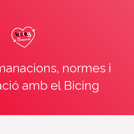
manacions, normes i
ació amb el Bicing