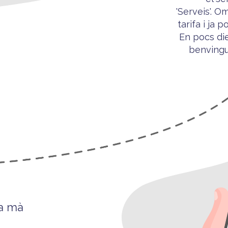
'Serveis'. O
tarifa i ja p
o
En pocs die
benving
 a mà