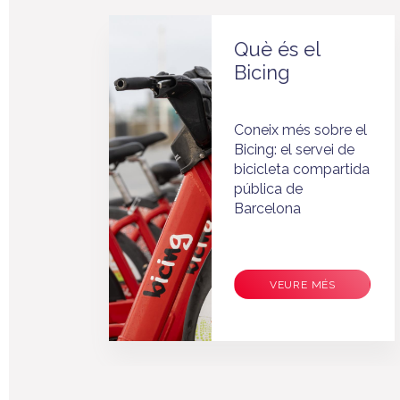
Què és el
Bicing
Coneix més sobre el
às
Bicing: el servei de
bicicleta compartida
ls
pública de
tat
Barcelona
VEURE MÉS