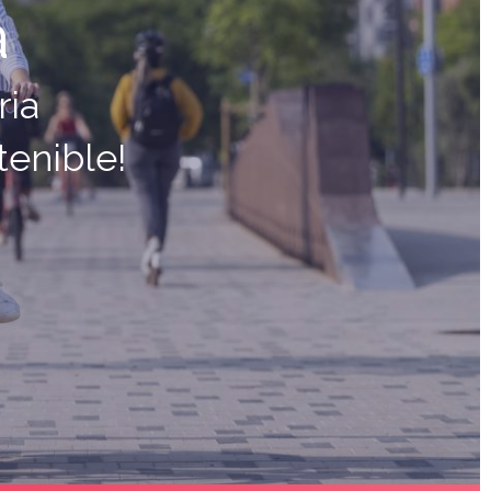
a
ria
tenible!