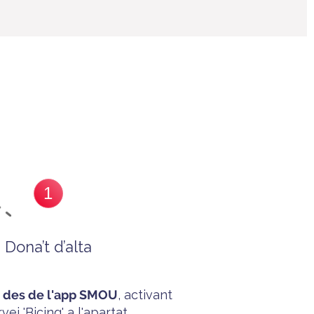
1
Dona’t d’alta
a des de l'app SMOU
, activant
rvei 'B
icing'
a l'apartat