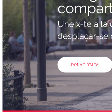
compart
Uneix-te a la
desplaçar-se 
DONA'T D’ALTA