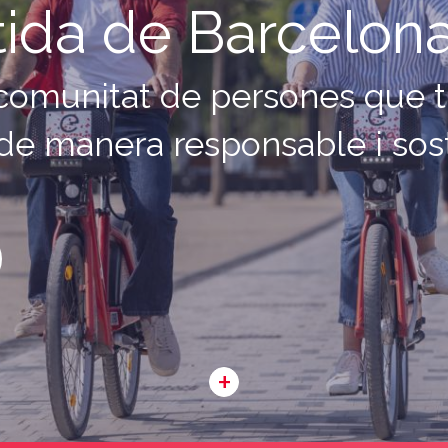
ida de Barcelon
 comunitat de persones que t
de manera responsable i sos
+