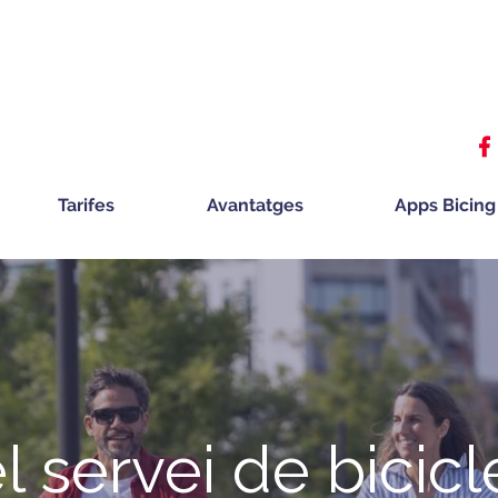
Tarifes
Avantatges
Apps Bicing
el servei de bicicl