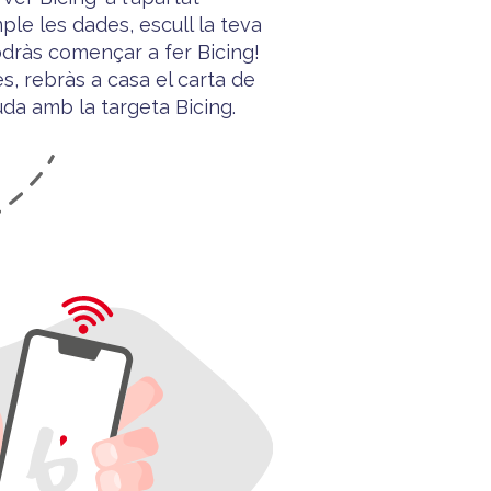
mple les dades, escull la teva
dràs començar a fer Bicing!
s, rebràs a casa el carta de
uda
amb la targeta
Bicing
.