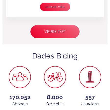
LLEGIR MÉS
Paginació
VEURE TOT
Dades Bicing
170.052
8.000
557
Abonats
Bicicletes
estacions