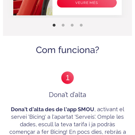
VEURE MÉS
Com funciona?
1
Dona’t d’alta
Dona’t
d’alta des de l'app SMOU
, activant el
servei 'B
icing'
a l'apartat 'Serveis'. Omple les
dades, escull la teva tarifa i ja p
odràs
començar a fer Bicing! En pocs dies, rebràs a