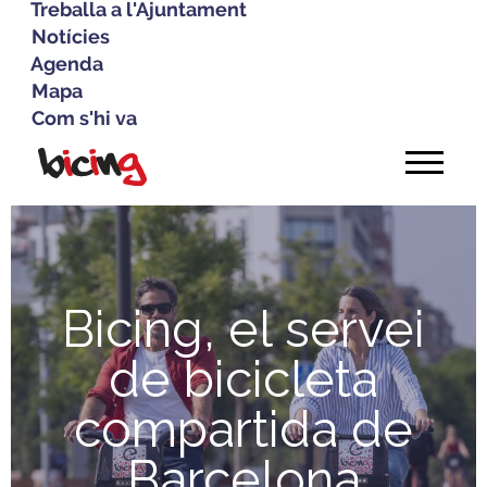
Treballa a l'Ajuntament
Notícies
Agenda
Mapa
Com s'hi va
Vés
al
contingut
Bicing, el servei
de bicicleta
compartida de
Barcelona