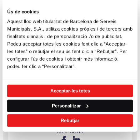
Ús de cookies
Aquest lloc web titularitat de Barcelona de Serveis
Municipals, S.A., utilitza cookies pròpies i de tercers amb
finalitats d’anàlisi, de personalització i/o de publicitat.
Podeu acceptar totes les cookies fent clic a “Acceptar-
les totes” o rebutjar el seu ús fent clic a “Rebutjar”. Per
configurar l’ús de cookies i obtenir més informació,
podeu fer clic a “Personalitzar”.
A partir d'avui dia 12 de gener tots
els usuaris del servei Bicing podeu
començar a fer servir les noves
Acceptar-les totes
bicicletes en les noves estacions
Per saber on trobar-les consulteu
Personalitzar
els mapes de disponibilitat de l'
app
i la
web
.
Rebutjar
COMPARTIR