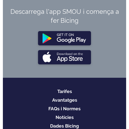
Descarrega l'app SMOU i comença a
fer Bicing
Tarifes
Menu
Avantatges
footer
FAQs i Normes
Notícies
Dades Bicing