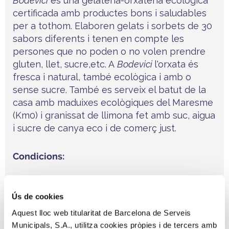
Bodevici
és una gelateria-orxateria ecològica
certificada amb productes bons i saludables
per a tothom. Elaboren gelats i sorbets de 30
sabors diferents i tenen en compte les
persones que no poden o no volen prendre
gluten, llet, sucre,etc. A
Bodevici
l'orxata és
fresca i natural, també ecològica i amb o
sense sucre. També es serveix el batut de la
casa amb maduixes ecològiques del Maresme
(Km0) i granissat de llimona fet amb suc, aigua
i sucre de canya eco i de comerç just.
Condicions:
10% de descompte
en tots els productes tots
els dies de la temporada
Ús de cookies
Aquest lloc web titularitat de Barcelona de Serveis
Municipals, S.A., utilitza cookies pròpies i de tercers amb