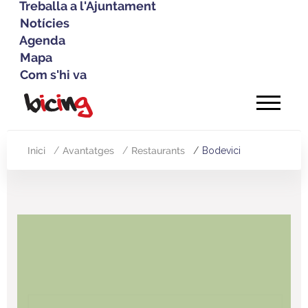
Treballa a l'Ajuntament
Notícies
Agenda
Mapa
Com s'hi va
Vés
al
contingut
Inici
Avantatges
Restaurants
Bodevici
Fil
d'Ariadna