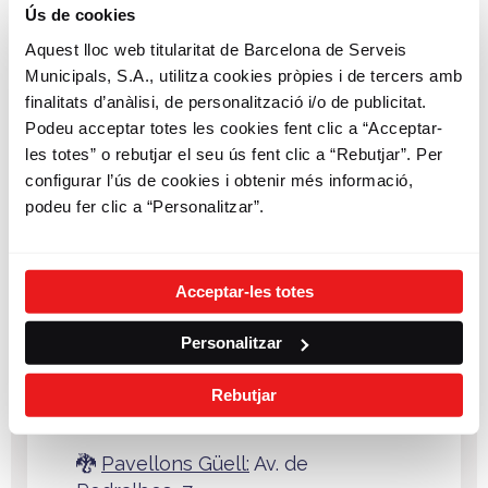
Ús de cookies
🎶
Palau de la Música:
C/ Palau de
Aquest lloc web titularitat de Barcelona de Serveis
la Música, 4-6
Municipals, S.A., utilitza cookies pròpies i de tercers amb
Un temple dedicat a la música i un
finalitats d’anàlisi, de personalització i/o de publicitat.
dels espais més estimats de la
Podeu acceptar totes les cookies fent clic a “Acceptar-
ciutat. La façana de mosaic i vidre ja
les totes” o rebutjar el seu ús fent clic a “Rebutjar”. Per
és un espectacle en si mateixa,
configurar l’ús de cookies i obtenir més informació,
però a l’interior s’hi amaguen
podeu fer clic a “Personalitzar”.
veritables joies de l’art modernista.
Una visita imprescindible per
entendre l’esperit creatiu de
Acceptar-les totes
Barcelona.
Personalitzar
Estació mes propera: 34 - C/
Sant Pere Més Alt, 4
Rebutjar
🐉
Pavellons Güell:
Av. de