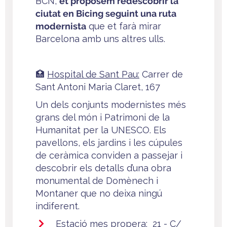
BCN,
et proposem redescobrir la
ciutat en Bicing seguint una ruta
modernista
que et farà mirar
Barcelona amb uns altres ulls.
🏥
Hospital de Sant Pau:
Carrer de
Sant Antoni Maria Claret, 167
Un dels conjunts modernistes més
grans del món i Patrimoni de la
Humanitat per la UNESCO. Els
pavellons, els jardins i les cúpules
de ceràmica conviden a passejar i
descobrir els detalls d’una obra
monumental de Domènech i
Montaner que no deixa ningú
indiferent.
Estació mes propera: 21 - C/