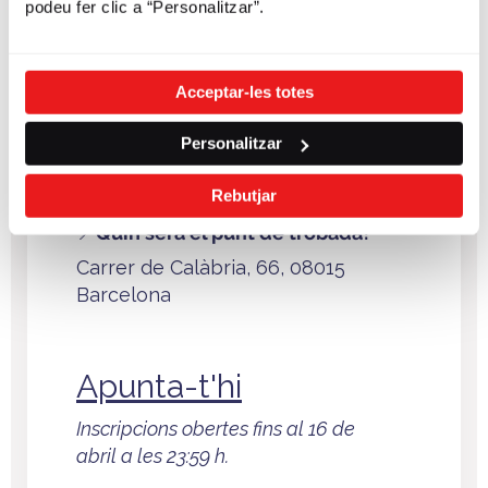
podeu fer clic a “Personalitzar”.
📆
Quan es farà el Bicing House
Tour?
Acceptar-les totes
Divendres, 24 d'abril
Personalitzar
De 17:00 a 19:30 h.
Rebutjar
📍
Quin serà el punt de trobada?
Carrer de Calàbria, 66, 08015
Barcelona
Apunta-t'hi
Inscripcions obertes fins al 16 de
abril a les 23:59 h.