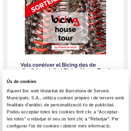
Vols conèixer el Bicing des de
dins?
Apunta't al Bicing House Tour!
🏠🔧🚲
Ús de cookies
Sortegem 8 entrades
Aquest lloc web titularitat de Barcelona de Serveis
dobles
perquè gaudeixis
Municipals, S.A., utilitza cookies pròpies i de tercers amb
d’una
visita guiada
al centre des
finalitats d’anàlisi, de personalització i/o de publicitat.
d’on es planifica tot el sistema de
Podeu acceptar totes les cookies fent clic a “Acceptar-
distribució de bicis per la ciutat i el
les totes” o rebutjar el seu ús fent clic a “Rebutjar”. Per
taller des d’on es reparen les
configurar l’ús de cookies i obtenir més informació,
bicicletes.