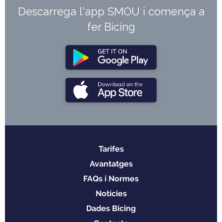
Descarrega l'app SMOU i comença a
fer Bicing
Tarifes
Menu
Avantatges
footer
FAQs i Normes
Notícies
Dades Bicing