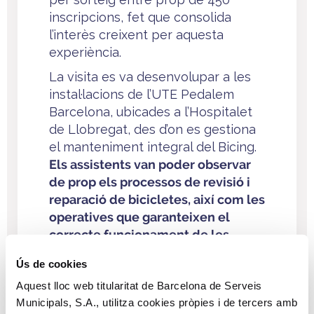
inscripcions, fet que consolida
l’interès creixent per aquesta
experiència.
La visita es va desenvolupar a les
instal·lacions de l’UTE Pedalem
Barcelona, ubicades a l’Hospitalet
de Llobregat, des d’on es gestiona
el manteniment integral del Bicing.
Els assistents van poder observar
de prop els processos de revisió i
reparació de bicicletes, així com les
operatives que garanteixen el
correcte funcionament de les
estacions distribuïdes per tota la
Ús de cookies
ciutat.
Aquest lloc web titularitat de Barcelona de Serveis
Un dels punts destacats de la
Municipals, S.A., utilitza cookies pròpies i de tercers amb
jornada va ser l’
explicació del