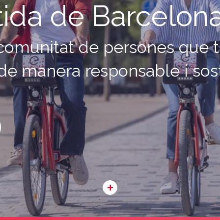
ida de Barcelon
 comunitat de persones que t
de manera responsable i sos
+