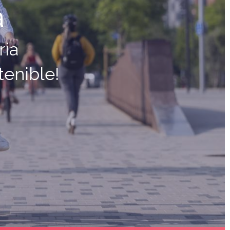
a
ria
tenible!