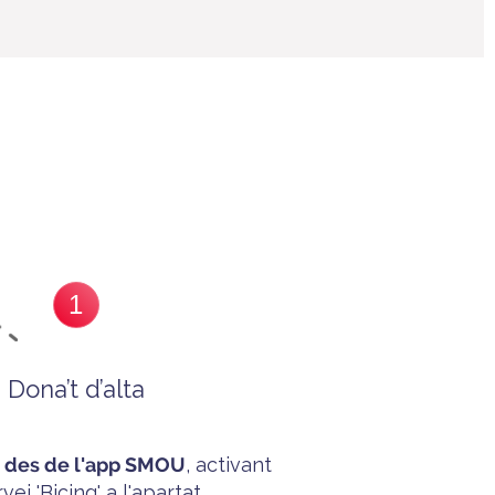
1
Dona’t d’alta
a des de l'app SMOU
, activant
rvei 'B
icing'
a l'apartat