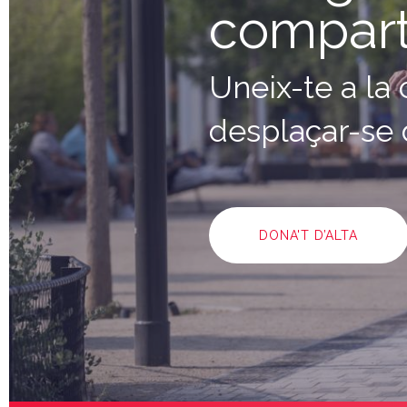
compart
Uneix-te a la
desplaçar-se 
DONA'T D’ALTA