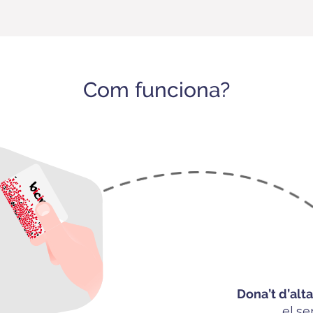
Com funciona?
Dona’t
d’alt
el se