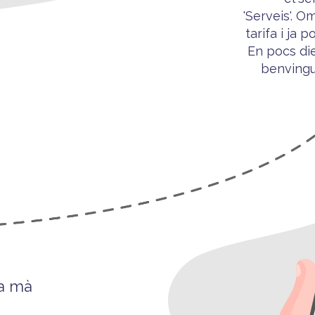
'Serveis'. O
tarifa i ja p
o
En pocs die
benving
 a mà