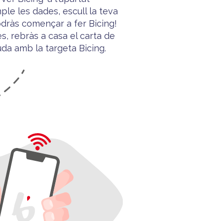
mple les dades, escull la teva
dràs començar a fer Bicing!
s, rebràs a casa el carta de
uda
amb la targeta
Bicing
.