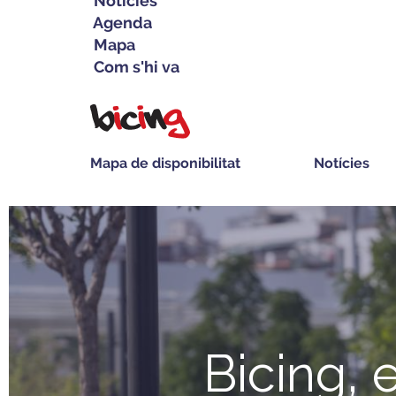
Notícies
Agenda
Mapa
Com s'hi va
Vés
al
contingut
Mapa de disponibilitat
Notícies
Navegació
principal
Bicing, 