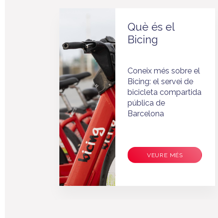
Què és el
Bicing
Coneix més sobre el
às
Bicing: el servei de
bicicleta compartida
ls
pública de
tat
Barcelona
VEURE MÉS