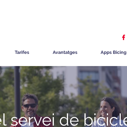
Tarifes
Avantatges
Apps Bicing
el servei de bicicl