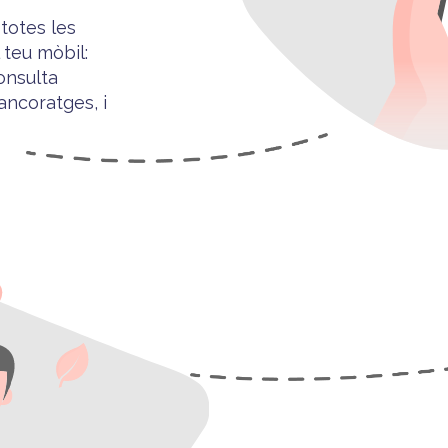
totes les
 teu mòbil
:
consulta
 ancoratges, i