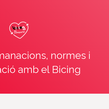
manacions, normes i
ació amb el Bicing